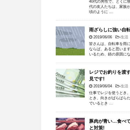
40代の男性で、とくに
代の友人たちは、家族
頃のように …
雨ざらしに強い自転
2019/06/06
-
生活
皆さんは、自転車を雨
ならば、あると思いま
いるため、錆の原因にな
レジでお釣りを渡す
見です!
2019/06/04
-
生活
仕事でレジを使うとき
とき、向きがばらばらだ
でいるとき …
豚肉が青い…食べて
と対策!