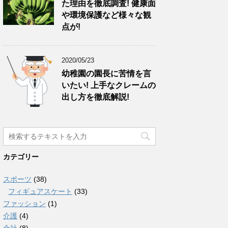
た理由を徹底調査! 健康面
や環境保護など様々な観
点が!
2020/05/23
幼稚園の園長に苦情を言
いたい! 上手なクレームの
出し方を徹底解説!
カテゴリー
スポーツ
(38)
フィギュアスケート
(33)
ファッション
(1)
介護
(4)