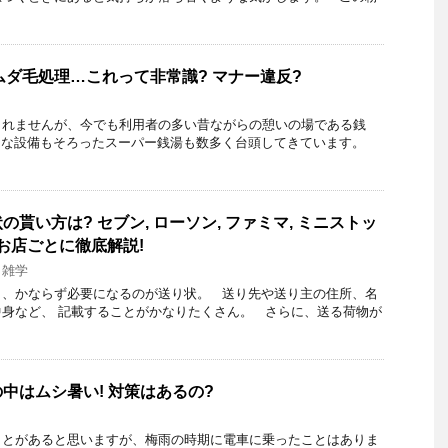
でムダ毛処理…これって非常識? マナー違反?
しれませんが、今でも利用者の多い昔ながらの憩いの場である銭
ろな設備もそろったスーパー銭湯も数多く台頭してきています。
貰い方は? セブン, ローソン, ファミマ, ミニストッ
…お店ごとに徹底解説!
,
雑学
き、かならず必要になるのが送り状。 送り先や送り主の住所、名
身など、 記載することがかなりたくさん。 さらに、送る荷物が
中はムシ暑い! 対策はあるの?
ことがあると思いますが、梅雨の時期に電車に乗ったことはありま