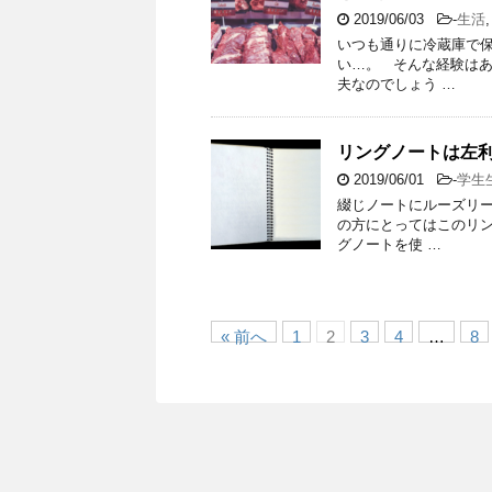
2019/06/03
-
生活
いつも通りに冷蔵庫で
い…。 そんな経験はあ
夫なのでしょう …
リングノートは左利
2019/06/01
-
学生
綴じノートにルーズリ
の方にとってはこのリ
グノートを使 …
« 前へ
1
2
3
4
…
8