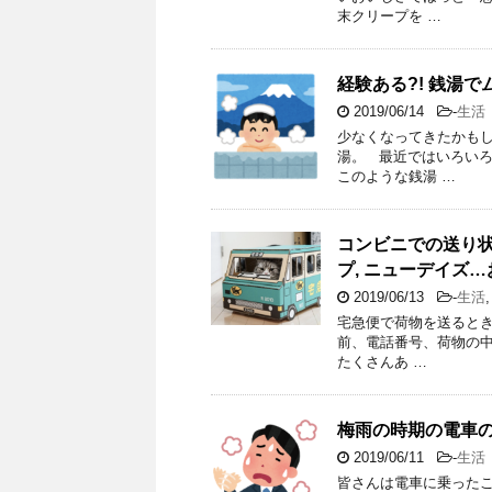
末クリープを …
経験ある?! 銭湯
2019/06/14
-
生活
少なくなってきたかも
湯。 最近ではいろい
このような銭湯 …
コンビニでの送り状の
プ, ニューデイズ
2019/06/13
-
生活
宅急便で荷物を送ると
前、電話番号、荷物の中
たくさんあ …
梅雨の時期の電車の
2019/06/11
-
生活
皆さんは電車に乗った