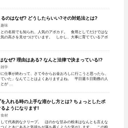
るのはなぜ? どうしたらいい?その対処法とは?
,
趣味
」との名前でも知られ、人気のアボカド。 食用としてだけではな
人気の高さを見せつけています。 しかし、大事に育てているアボ
はなぜ? 理由はある? なんと法律で決まっている!?
,
雑学
時に仕事が終わって、さて今からお金おろしに行こうと思ったら、
っていた」なんてことはよくありますよね。 平日週５日勤務の人
とが …
を入れる時の上手な溶かし方とは? ちょっとしたポ
るようになります!
,
食材
として代表的なクリープ。 ほのかな甘みの粉末はなんとも言えな
息つくときにあると気持ちが落ち着くような気がします。 この粉