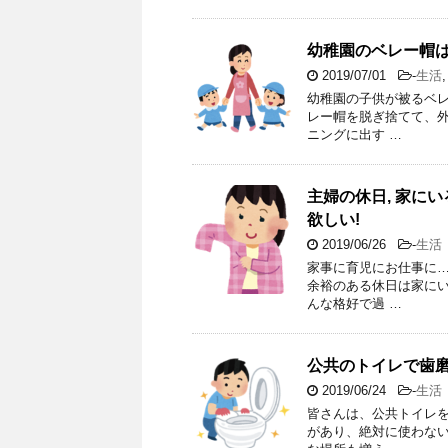
幼稚園のベレー帽は
2019/07/01
-
生活
幼稚園の子供が被るベ
レー帽を脱ぎ捨てて、
ニングに出す …
主婦の休日, 家に
欲しい!
2019/06/26
-
生活
家事に育児にお仕事に
余裕のある休日は家に
んな格好で過 …
公共のトイレで歯磨
2019/06/24
-
生活
皆さんは、公共トイレ
があり、絶対に使わな