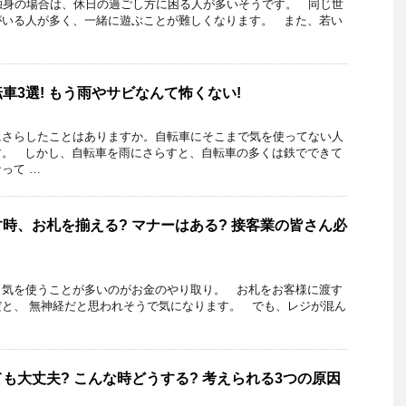
独身の場合は、休日の過ごし方に困る人が多いそうです。 同じ世
がいる人が多く、一緒に遊ぶことが難しくなります。 また、若い
車3選! もう雨やサビなんて怖くない!
にさらしたことはありますか。自転車にそこまで気を使ってない人
す。 しかし、自転車を雨にさらすと、自転車の多くは鉄でできて
って …
時、お札を揃える? マナーはある? 接客業の皆さん必
、気を使うことが多いのがお金のやり取り。 お札をお客様に渡す
と、 無神経だと思われそうで気になります。 でも、レジが混ん
も大丈夫? こんな時どうする? 考えられる3つの原因