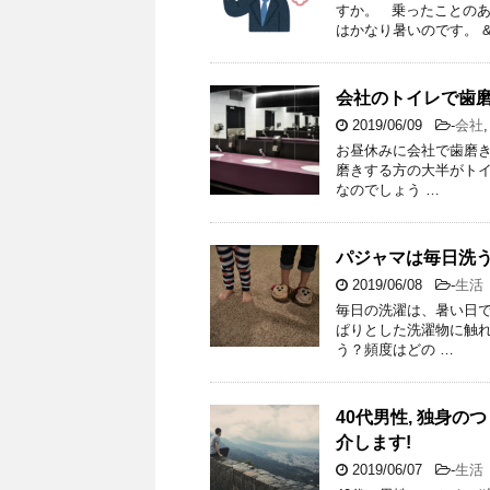
すか。 乗ったことの
はかなり暑いのです。 &
会社のトイレで歯磨
2019/06/09
-
会社
お昼休みに会社で歯磨
磨きする方の大半がト
なのでしょう …
パジャマは毎日洗う
2019/06/08
-
生活
毎日の洗濯は、暑い日
ぱりとした洗濯物に触
う？頻度はどの …
40代男性, 独身の
介します!
2019/06/07
-
生活