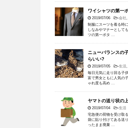
ワイシャツの第一ボ
2019/07/06
-
会社
制服にスーツを着る時
しなみやマナーとして
ツの第一ボタ …
ニューバランスの子
らいい?
2019/07/05
-
生活
毎日元気に走り回る子
富で男女ともに人気の
ゃれ度も高め …
ヤマトの送り状の
2019/07/04
-
生活
宅急便の荷物を受け取
袋に貼り付けてある送
ったまま廃棄 …