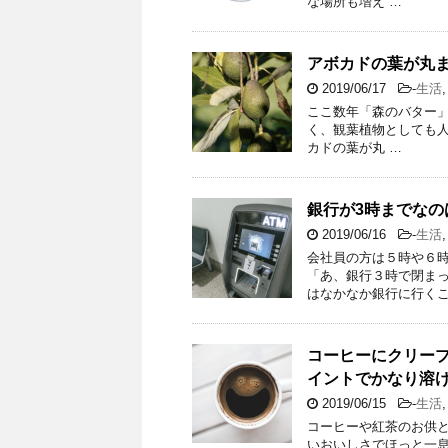
な場所も増え …
アボカドの葉が丸ま
2019/06/17
-
生活
ここ数年「森のバター
く、観葉植物としても
カドの葉が丸 …
銀行が3時までなの
2019/06/16
-
生活
会社員の方は５時や６
「あ、銀行３時で閉ま
はなかなか銀行に行くこ
コーヒーにクリープ
イントでかなり溶け
2019/06/15
-
生活
コーヒーや紅茶のお供
いおいしさでほっと一