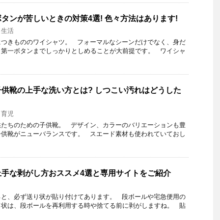
タンが苦しいときの対策4選! 色々方法はあります!
,
生活
につきもののワイシャツ。 フォーマルなシーンだけでなく、身だ
も第一ボタンまでしっかりとしめることが大前提です。 ワイシャ
供靴の上手な洗い方とは? しつこい汚れはどうした
,
育児
供たちのための子供靴。 デザイン、カラーのバリエーションも豊
子供靴がニューバランスです。 スエード素材も使われていておし
上手な剥がし方おススメ4選と専用サイトをご紹介
ると、必ず送り状が貼り付けてあります。 段ボールや宅急便用の
り状は、段ボールを再利用する時や捨てる前に剥がしますね。 貼