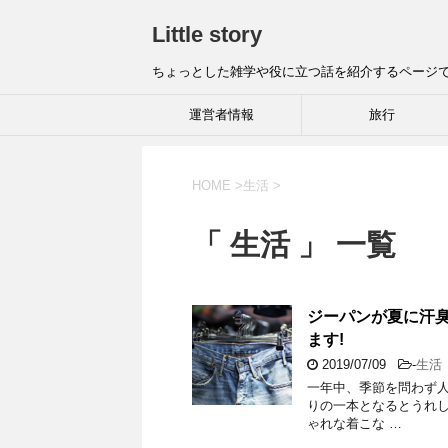
Little story
ちょっとした雑学や役に立つ話を紹介するページ
運営者情報
旅行
HOME
>
生活
>
「 生活 」 一覧
ジーパンが夏に汗臭
ます!
2019/07/09
-
生活
一年中、季節を問わず
りの一本となるとうれ
ゃれな着こな …