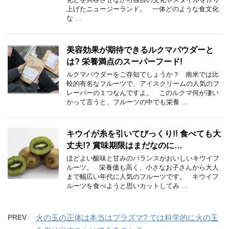
上げたニュージーランド。 一体どのような食文化
な …
美容効果が期待できるルクマパウダーと
は? 栄養満点のスーパーフード!
ルクマパウダーをご存知でしょうか？ 南米では比
較的有名なフルーツで、アイスクリームの人気のフ
レーバーの１つなんですよ。 このルクマ何が凄い
かって言うと、フルーツの中でも栄養 …
キウイが糸を引いてびっくり!! 食べても大
丈夫!? 賞味期限はまだなのに…
ほどよい酸味と甘みのバランスがおいしいキウイフ
ルーツ。 栄養価も高く、小さなお子さんから大人
まで幅広い年代に人気のフルーツです。 キウイフ
ルーツを食べようと思いカットしてみ …
PREV
火の玉の正体は本当はプラズマ? では科学的に火の玉