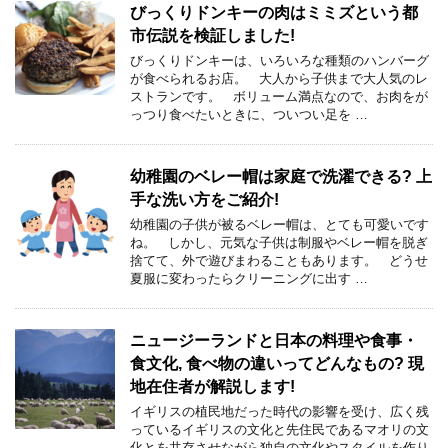
びっくりドンキーの肉はミミズという都
市伝説を検証しました!
びっくりドンキーは、いろいろな種類のハンバーグ
が食べられるお店。 大人から子供まで大人気のレ
ストランです。 ボリューム満点なので、お肉をが
っつり食べたいときに、ついつい足を …
幼稚園のベレー帽は家庭で洗濯できる? 上
手な洗い方をご紹介!
幼稚園の子供が被るベレー帽は、とても可愛いです
ね。 しかし、元気な子供は制服やベレー帽を脱ぎ
捨てて、外で遊びまわることもあります。 どうせ
夏服に変わったらクリーニングに出す …
ニュージーランドと日本の料理や食事・
食文化, 食べ物の違いってどんなもの? 現
地在住者が解説します!
イギリスの植民地だった時代の影響を受け、広く残
っているイギリスの文化と先住民であるマオリの文
化とを共存させながら独自の文化やスタイルを作り