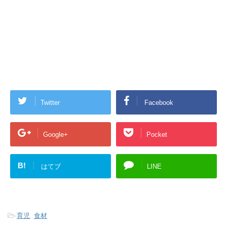
Twitter
Facebook
Google+
Pocket
B!
はてブ
LINE
-
育児
,
食材