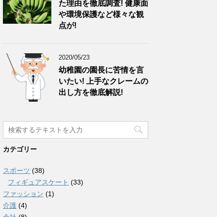
た理由を徹底調査! 健康面
や環境保護など様々な観
点が!
2020/05/23
幼稚園の園長に苦情を言
いたい! 上手なクレームの
出し方を徹底解説!
カテゴリー
スポーツ
(38)
フィギュアスケート
(33)
ファッション
(1)
介護
(4)