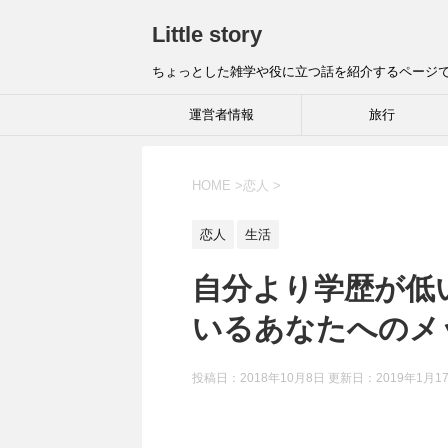
Little story
ちょっとした雑学や役に立つ話を紹介するページ
運営者情報
旅行
HOME
>
恋人
>
恋人
生活
自分より学歴が低
いるあなたへのメ
投稿日：2018年10月8日 更新日：
2019年1月1