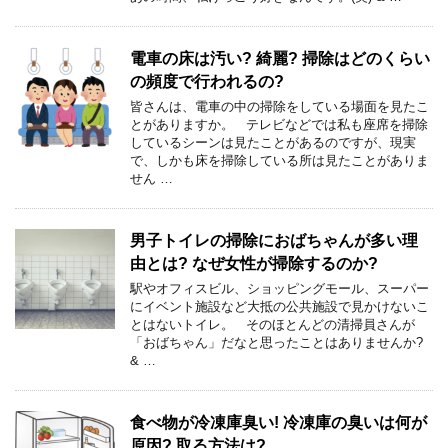
電車の床は汚い? 綺麗? 掃除はどのくらい
の頻度で行われるの?
皆さんは、電車の中の掃除をしている場面を見たこ
とがありますか。 テレビなどでは私も座席を掃除
しているシーンは見たことがあるのですが、現実
で、しかも床を掃除している所は見たことがありま
せん …
男子トイレの掃除におばちゃんが多い理
由とは? なぜ女性が掃除するのか?
駅やオフィスビル、ショッピングモール、スーパー
にイベント施設など大抵の公共施設で見かけないこ
とはないトイレ。 そのほとんどの清掃員さんが
「おばちゃん」だなと思ったことはありませんか?
& …
食べ物が冷凍庫臭い! 冷凍庫の臭いは何が
原因? 取る方法は?