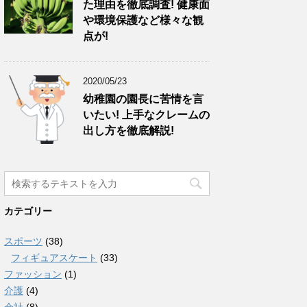
た理由を徹底調査! 健康面
や環境保護など様々な観
点が!
2020/05/23
幼稚園の園長に苦情を言
いたい! 上手なクレームの
出し方を徹底解説!
カテゴリー
スポーツ
(38)
フィギュアスケート
(33)
ファッション
(1)
介護
(4)