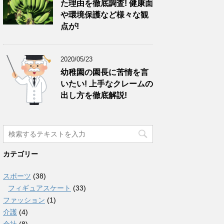
た理由を徹底調査! 健康面
や環境保護など様々な観
点が!
2020/05/23
幼稚園の園長に苦情を言
いたい! 上手なクレームの
出し方を徹底解説!
カテゴリー
スポーツ
(38)
フィギュアスケート
(33)
ファッション
(1)
介護
(4)