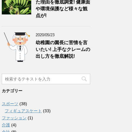
た理由を徹底調査! 健康面
や環境保護など様々な観
点が!
2020/05/23
幼稚園の園長に苦情を言
いたい! 上手なクレームの
出し方を徹底解説!
カテゴリー
スポーツ
(38)
フィギュアスケート
(33)
ファッション
(1)
介護
(4)