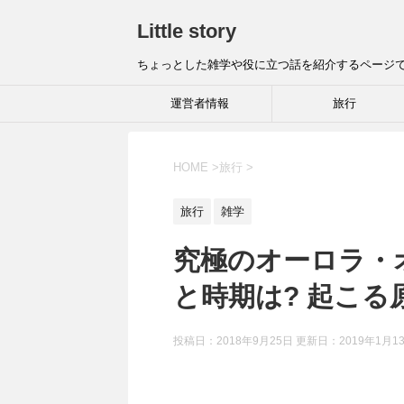
Little story
ちょっとした雑学や役に立つ話を紹介するページ
運営者情報
旅行
HOME
>
旅行
>
旅行
雑学
究極のオーロラ・
と時期は? 起こる
投稿日：2018年9月25日 更新日：
2019年1月1