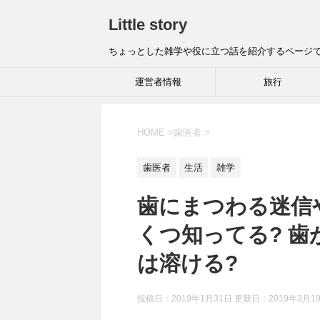
Little story
ちょっとした雑学や役に立つ話を紹介するページ
運営者情報
旅行
HOME
>
歯医者
>
歯医者
生活
雑学
歯にまつわる迷信や
くつ知ってる? 歯
は溶ける?
投稿日：2019年1月31日 更新日：
2019年3月1