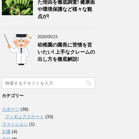
た理由を徹底調査! 健康面
や環境保護など様々な観
点が!
2020/05/23
幼稚園の園長に苦情を言
いたい! 上手なクレームの
出し方を徹底解説!
カテゴリー
スポーツ
(38)
フィギュアスケート
(33)
ファッション
(1)
介護
(4)