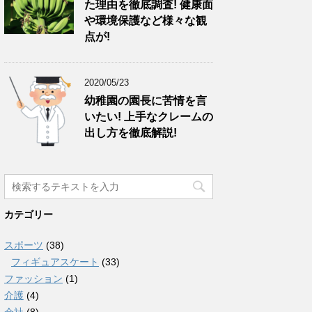
た理由を徹底調査! 健康面
や環境保護など様々な観
点が!
2020/05/23
幼稚園の園長に苦情を言
いたい! 上手なクレームの
出し方を徹底解説!
カテゴリー
スポーツ
(38)
フィギュアスケート
(33)
ファッション
(1)
介護
(4)