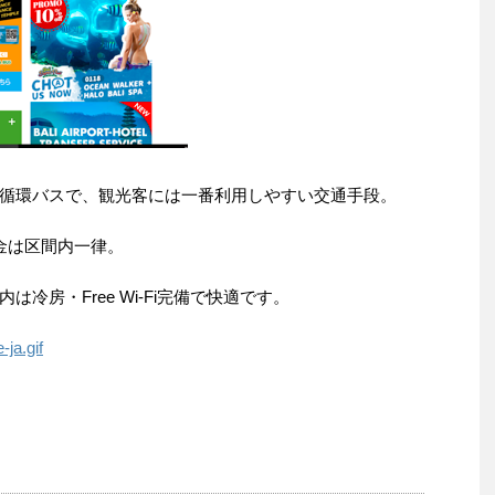
循環バスで、観光客には一番利用しやすい交通手段。
金は区間内一律。
冷房・Free Wi-Fi完備で快適です。
ja.gif