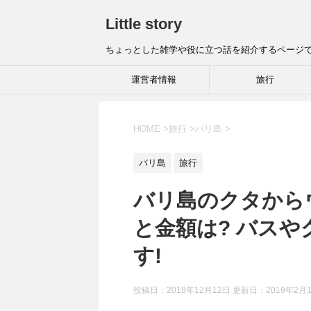
Little story
ちょっとした雑学や役に立つ話を紹介するページ
運営者情報
旅行
HOME
>
旅行
>
バリ島
>
バリ島
旅行
バリ島のクタから
と金額は? バス
す!
投稿日：2018年12月12日 更新日：
2019年2月