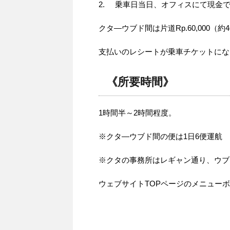
2. 乗車日当日、オフィスにて現金
クタ―ウブド間は片道Rp.60,000（約4
支払いのレシートが乗車チケットにな
《所要時間》
1時間半～2時間程度。
※クタ―ウブド間の便は1日6便運航
※クタの事務所はレギャン通り、ウブ
ウェブサイトTOPページのメニューボタン→C