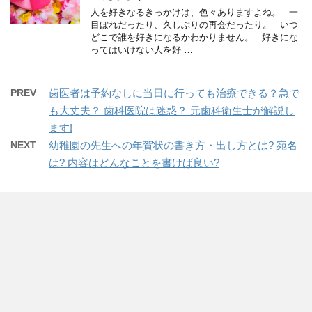
人を好きなるきっかけは、色々ありますよね。 一
目ぼれだったり、久しぶりの再会だったり。 いつ
どこで誰を好きになるかわかりません。 好きにな
ってはいけない人を好 …
PREV
歯医者は予約なしに当日に行っても治療できる？急で
も大丈夫？ 歯科医院は迷惑？ 元歯科衛生士が解説し
ます!
NEXT
幼稚園の先生への年賀状の書き方・出し方とは? 宛名
は? 内容はどんなことを書けば良い?