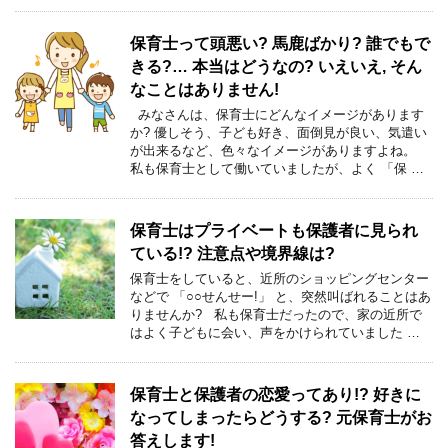
保育士って頭悪い? 馬鹿ばかり? 誰でもで
きる?… 本当はどうなの? いえいえ, そん
なことはありません!
みなさんは、保育士にどんなイメージがあります
か? 優しそう、子ども好き、面倒見が良い、気遣い
が出来るなど、色々なイメージがありますよね。
私も保育士として働いていましたが、よく 「保 …
保育士はプライベートも保護者に見られ
ている!? 注意点や境界線は?
保育士をしていると、近所のショッピングセンター
などで 「○○せんせー!」 と、突然叫ばれることはあ
りませんか? 私も保育士だったので、家の近所で
はよく子どもに会い、声をかけられていました …
保育士と保護者の恋愛ってあり!? 好きに
なってしまったらどうする? 元保育士がお
答えします!