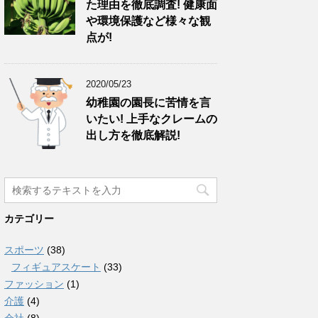
た理由を徹底調査! 健康面
や環境保護など様々な観
点が!
2020/05/23
幼稚園の園長に苦情を言
いたい! 上手なクレームの
出し方を徹底解説!
カテゴリー
スポーツ
(38)
フィギュアスケート
(33)
ファッション
(1)
介護
(4)