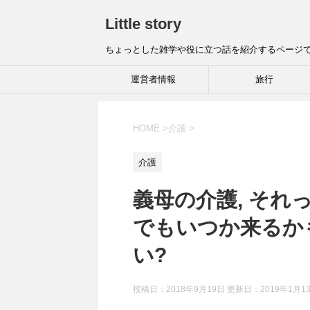
Little story
ちょっとした雑学や役に立つ話を紹介するページ
運営者情報
旅行
HOME
>
介護
>
介護
義母の介護, それっ
でもいつか来るか
い?
投稿日：2018年9月19日 更新日：
2019年1月1