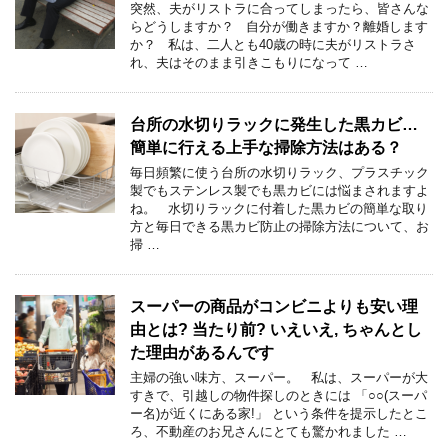
突然、夫がリストラに合ってしまったら、皆さんな
らどうしますか？ 自分が働きますか？離婚します
か？ 私は、二人とも40歳の時に夫がリストラさ
れ、夫はそのまま引きこもりになって …
台所の水切りラックに発生した黒カビ…
簡単に行える上手な掃除方法はある？
毎日頻繁に使う台所の水切りラック、プラスチック
製でもステンレス製でも黒カビには悩まされますよ
ね。 水切りラックに付着した黒カビの簡単な取り
方と毎日できる黒カビ防止の掃除方法について、お
掃 …
スーパーの商品がコンビニよりも安い理
由とは? 当たり前? いえいえ, ちゃんとし
た理由があるんです
主婦の強い味方、スーパー。 私は、スーパーが大
すきで、引越しの物件探しのときには 「○○(スーパ
ー名)が近くにある家!」 という条件を提示したとこ
ろ、不動産のお兄さんにとても驚かれました …