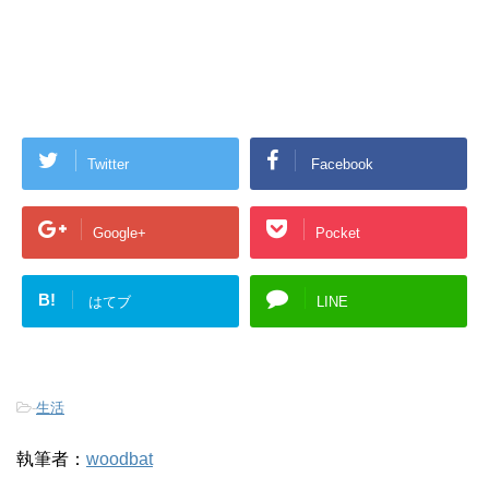
Twitter
Facebook
Google+
Pocket
B!
はてブ
LINE
-
生活
執筆者：
woodbat