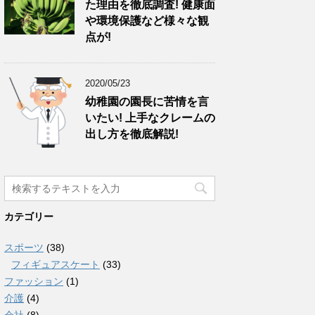
た理由を徹底調査! 健康面
や環境保護など様々な観
点が!
2020/05/23
幼稚園の園長に苦情を言
いたい! 上手なクレームの
出し方を徹底解説!
カテゴリー
スポーツ
(38)
フィギュアスケート
(33)
ファッション
(1)
介護
(4)