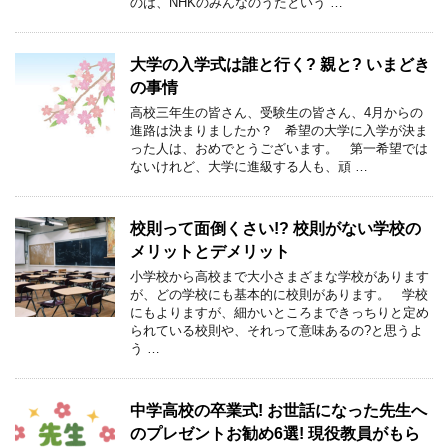
のは、NHKのみんなのうたという …
大学の入学式は誰と行く? 親と? いまどき
の事情
高校三年生の皆さん、受験生の皆さん、4月からの
進路は決まりましたか？ 希望の大学に入学が決ま
った人は、おめでとうございます。 第一希望では
ないけれど、大学に進級する人も、頑 …
校則って面倒くさい!? 校則がない学校の
メリットとデメリット
小学校から高校まで大小さまざまな学校があります
が、どの学校にも基本的に校則があります。 学校
にもよりますが、細かいところまできっちりと定め
られている校則や、それって意味あるの?と思うよ
う …
中学高校の卒業式! お世話になった先生へ
のプレゼントお勧め6選! 現役教員がもら